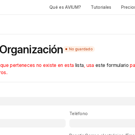
Qué es AVIUM?
Tutoriales
Precio
 Organización
No guardado
la que perteneces no existe en esta
lista
, usa
este formulario
pa
ros.
ts.
Teléfono